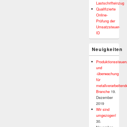
Lastschrifteinzug
Qualifizierte
Online-
Prüfung der
Umsatzsteuer-
ID
Neuigkeiten
Produktionssteuer
und
-überwachung
für
metallverarbeitend
Branche
19.
Dezember
2019
Wir sind
umgezogen!
30.