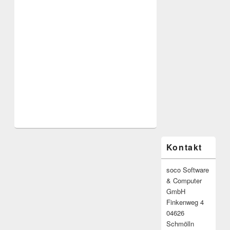
Primärer
Kontakt
Seitenleisten-
Widgetbereich
soco Software
& Computer
GmbH
Finkenweg 4
04626
Schmölln