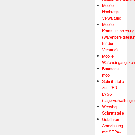
Mobile
Hochregal-
Verwaltung
Mobile
Kommissionierung
(Warenbereitstellu
für den
Versand)
Mobile
Wareneingangskont
Baumarkt
mobil
Schnittstelle
zum iFD-
LVSS
(Lagerverwaltungs
Webshop-
Schnittstelle
Gebühren-
Abrechnung
mit SEPA-