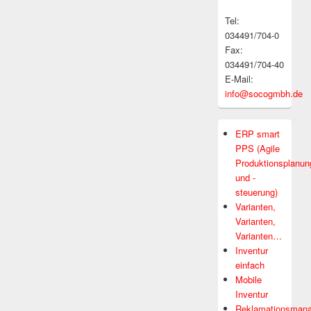
Tel:
034491/704-0
Fax:
034491/704-40
E-Mail:
info@socogmbh.de
ERP smart
PPS (Agile
Produktionsplanun
und -
steuerung)
Varianten,
Varianten,
Varianten…
Inventur
einfach
Mobile
Inventur
Reklamationsman