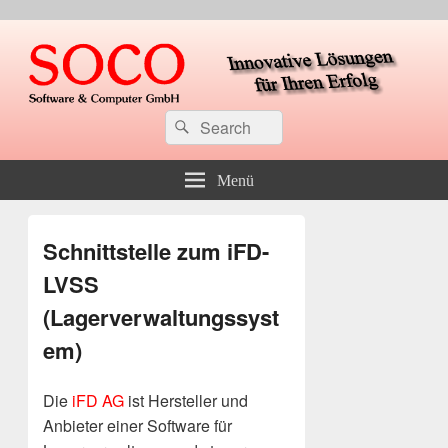
soco Software & Computer GmbH
Suche
Suchen
nach:
Menü
Schnittstelle zum iFD-
LVSS
(Lagerverwaltungssyst
em)
Die
iFD AG
ist Hersteller und
Anbieter einer Software für