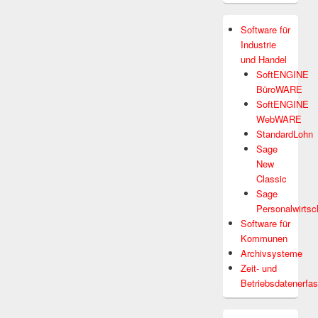
Software für
Industrie
und Handel
SoftENGINE
BüroWARE
SoftENGINE
WebWARE
StandardLohn
Sage
New
Classic
Sage
Personalwirtsc
Software für
Kommunen
Archivsysteme
Zeit- und
Betriebsdatenerfa