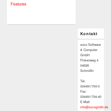
Features
Primärer
Kontakt
Seitenleisten-
Widgetbereich
soco Software
& Computer
GmbH
Finkenweg 4
04626
Schmölln
Tel:
034491/704-0
Fax:
034491/704-40
E-Mail:
info@socogmbh.de