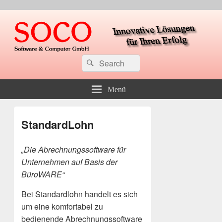
soco Software & Computer GmbH
Suche
Suchen
nach:
Menü
StandardLohn
„Die Abrechnungssoftware für
Unternehmen auf Basis der
BüroWARE“
Bei Standardlohn handelt es sich
um eine komfortabel zu
bedienende Abrechnungssoftware