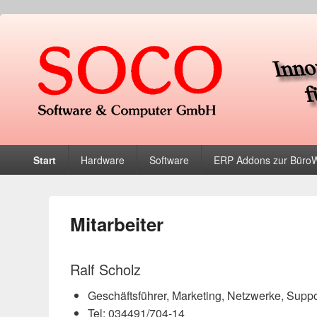
soco Software & Comp
Primäres
Start
Hardware
Software
ERP Addons zur Bür
Menü
Mitarbeiter
Ralf Scholz
Geschäftsführer, Marketing, Netzwerke, Suppo
Tel: 034491/704-14