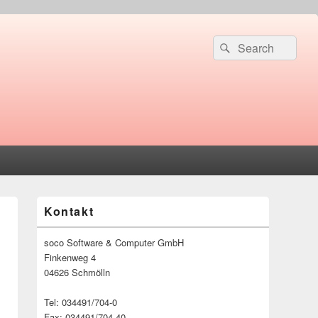
Suche
Suchen
nach:
Primärer
Kontakt
Seitenleisten-
Widgetbereich
soco Software & Computer GmbH
Finkenweg 4
04626 Schmölln
Tel: 034491/704-0
Fax: 034491/704-40