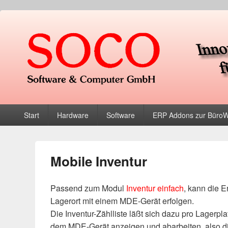
soco Software & Comp
Primäres
Start
Hardware
Software
ERP Addons zur Bür
Menü
Mobile Inventur
Passend zum Modul
Inventur einfach
, kann die 
Lagerort mit einem MDE-Gerät erfolgen.
Die Inventur-Zählliste läßt sich dazu pro Lager
dem MDE-Gerät anzeigen und abarbeiten, also di