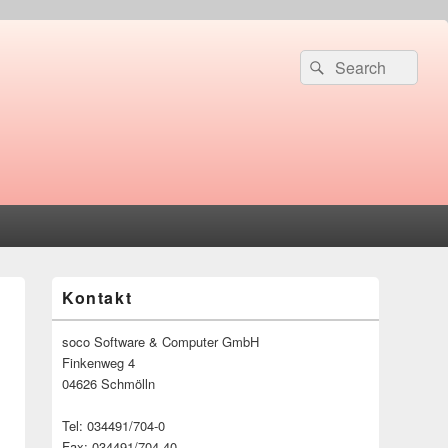
Suche
Suchen
nach:
Primärer
Kontakt
Seitenleisten-
Widgetbereich
soco Software & Computer GmbH
Finkenweg 4
04626 Schmölln
Tel: 034491/704-0
Fax: 034491/704-40