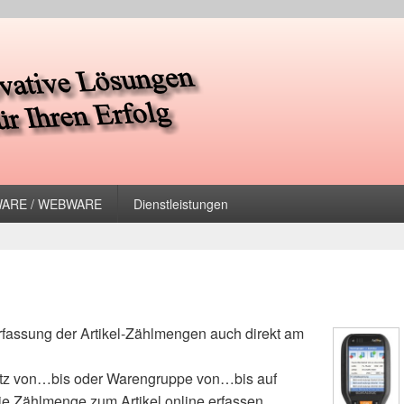
uter GmbH
oWARE / WEBWARE
Dienstleistungen
Erfassung der Artikel-Zählmengen auch
direkt am
platz von…bis oder Warengruppe von…bis auf
e Zählmenge zum Artikel online erfassen.