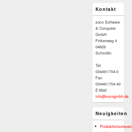
Primärer
Kontakt
Seitenleisten-
Widgetbereich
soco Software
& Computer
GmbH
Finkenweg 4
04626
Schmölln
Tel:
034491/704-0
Fax:
034491/704-40
E-Mail:
info@socogmbh.de
Neuigkeiten
Produktionssteuer