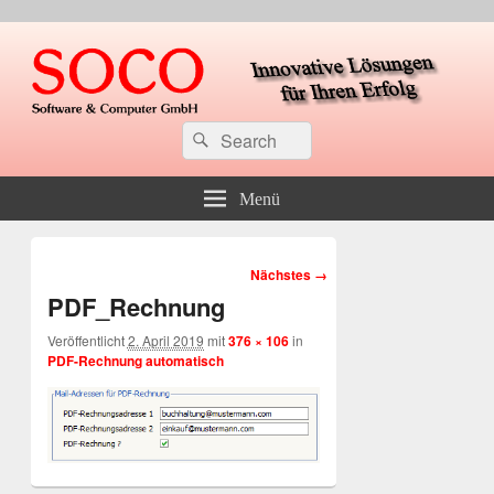
soco Software & Computer GmbH
Suche
Suchen
nach:
Menü
Bilder-
Nächstes →
Navigation
PDF_Rechnung
Veröffentlicht
2. April 2019
mit
376 × 106
in
PDF-Rechnung automatisch